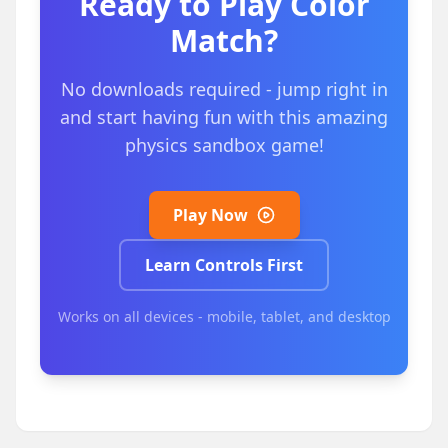
Ready to Play
Color
Match
?
No downloads required - jump right in
and start having fun with this amazing
physics sandbox game!
Play Now
Learn Controls First
Works on all devices - mobile, tablet, and desktop