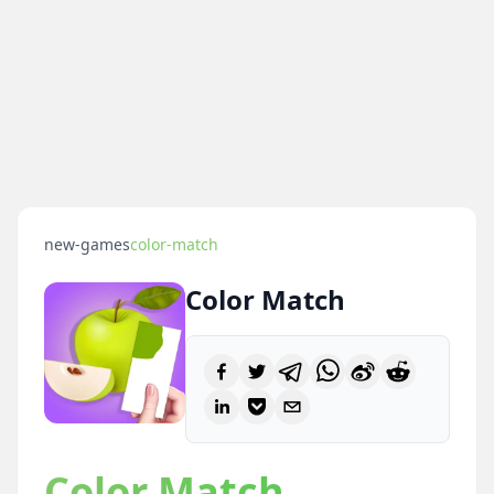
new-games
color-match
Color Match
Color Match