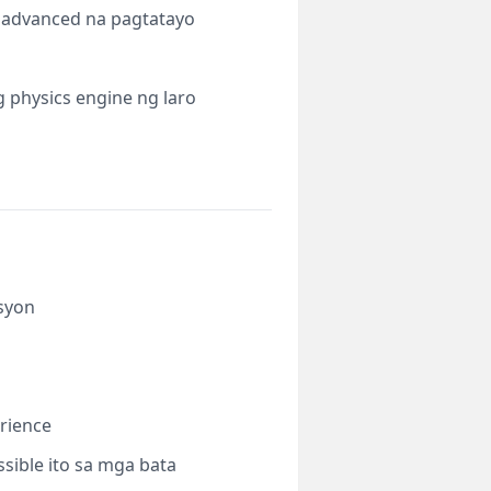
 advanced na pagtatayo
 physics engine ng laro
syon
rience
ssible ito sa mga bata