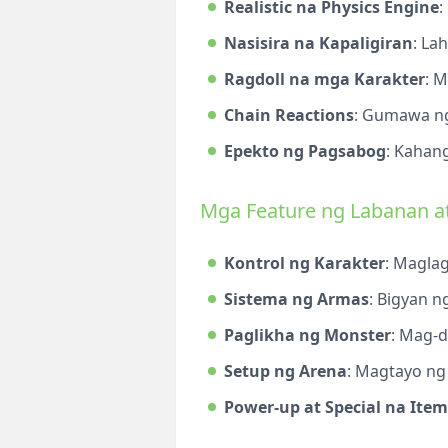
Realistic na Physics Engine
:
Nasisira na Kapaligiran
: La
Ragdoll na mga Karakter
: 
Chain Reactions
: Gumawa ng
Epekto ng Pagsabog
: Kahan
Mga Feature ng Labanan a
Kontrol ng Karakter
: Maglag
Sistema ng Armas
: Bigyan n
Paglikha ng Monster
: Mag-d
Setup ng Arena
: Magtayo ng
Power-up at Special na Item