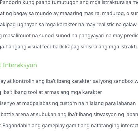
 Panoorin kung paano tumutugon ang mga istraktura sa 
hat ng bagay sa mundo ay maaaring masira, madurog, o s
Makipag-ugnayan sa mga karakter na may realistic na galaw
 masalimuot na sunod-sunod na pangyayari na may predic
ga-hangang visual feedback kapag sinisira ang mga istrakt
t Interaksyon
ay at kontrolin ang iba’t ibang karakter sa iyong sandbox 
g iba’t ibang tool at armas ang mga karakter
isenyo at magpalabas ng custom na nilalang para labanan
 battle arena at subukan ang iba’t ibang sitwasyon ng laba
: Pagandahin ang gameplay gamit ang natatanging interac