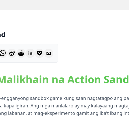
nd
Malikhain na Action San
a-engganyong sandbox game kung saan nagtatagpo ang pa
 na kapaligiran. Ang mga manlalaro ay may kalayaang mag
ong labanan, at mag-eksperimento gamit ang iba’t ibang int