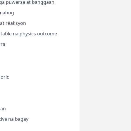
mga puwersa at banggaan
umabog
 at reaksyon
table na physics outcome
ura
world
nan
tive na bagay