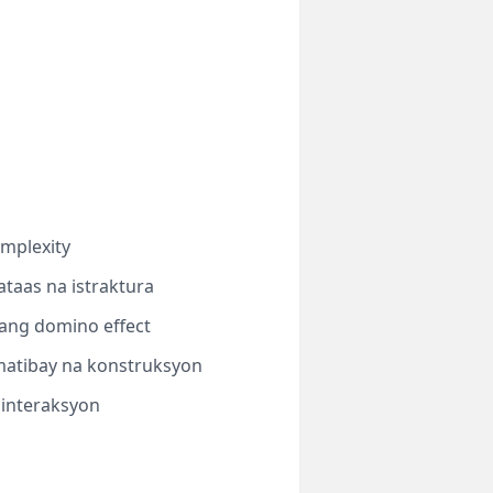
omplexity
taas na istraktura
ang domino effect
 matibay na konstruksyon
g interaksyon