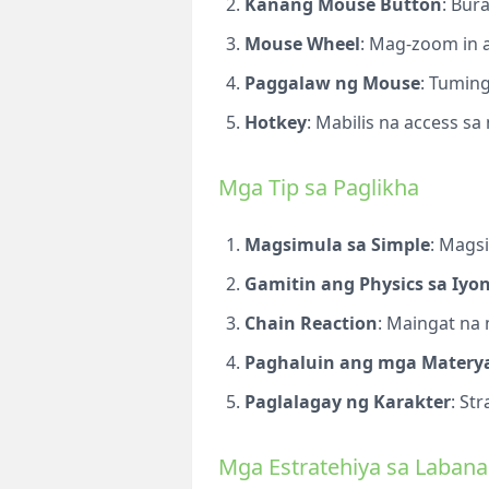
Kanang Mouse Button
: Bur
Mouse Wheel
: Mag-zoom in a
Paggalaw ng Mouse
: Tumin
Hotkey
: Mabilis na access sa
Mga Tip sa Paglikha
Magsimula sa Simple
: Mags
Gamitin ang Physics sa Iy
Chain Reaction
: Maingat na
Paghaluin ang mga Matery
Paglalagay ng Karakter
: St
Mga Estratehiya sa Laban