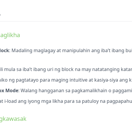
o
Paglikha
lock
: Madaling maglagay at manipulahin ang iba’t ibang b
ili mula sa iba’t ibang uri ng block na may natatanging kata
niko ng pagtatayo para maging intuitive at kasiya-siya ang
ox Mode
: Walang hangganan sa pagkamalikhain o paggami
e at i-load ang iyong mga likha para sa patuloy na pagpapah
agkawasak