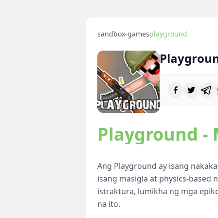
sandbox-games
playground
Playgrou
Playground - 
Ang Playground ay isang nakak
isang masigla at physics-based
istraktura, lumikha ng mga epik
na ito.