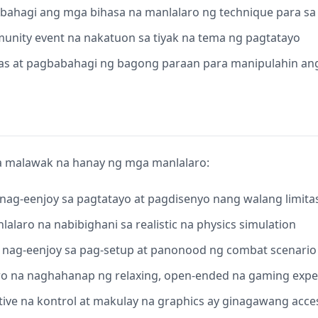
bahagi ang mga bihasa na manlalaro ng technique para sa
unity event na nakatuon sa tiyak na tema ng pagtatayo
las at pagbabahagi ng bagong paraan para manipulahin ang
a malawak na hanay ng mga manlalaro:
nag-eenjoy sa pagtatayo at pagdisenyo nang walang limita
lalaro na nabibighani sa realistic na physics simulation
 nag-eenjoy sa pag-setup at panonood ng combat scenario
ro na naghahanap ng relaxing, open-ended na gaming expe
itive na kontrol at makulay na graphics ay ginagawang acce