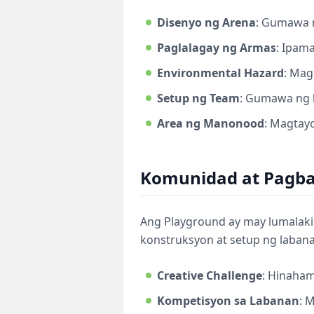
Disenyo ng Arena
: Gumawa n
Paglalagay ng Armas
: Ipam
Environmental Hazard
: Mag
Setup ng Team
: Gumawa ng 
Area ng Manonood
: Magtayo
Komunidad at Pagb
Ang Playground ay may lumalak
konstruksyon at setup ng labana
Creative Challenge
: Hinaham
Kompetisyon sa Labanan
: 