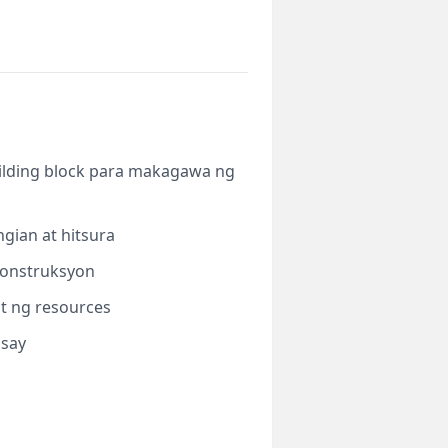
uilding block para makagawa ng
ngian at hitsura
 konstruksyon
t ng resources
usay