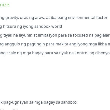
mize
 ang gravity, oras ng araw, at iba pang environmental factor
ng hitsura ng iyong sandbox world
g tiyak na layunin at limitasyon para sa focused na paglala
ng anggulo ng pagtingin para makita ang iyong mga likha 
t ang scale ng mga bagay para sa tiyak na kontrol ng disenyo
akipag-ugnayan sa mga bagay sa sandbox