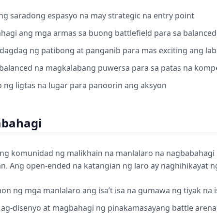
g saradong espasyo na may strategic na entry point
ahagi ang mga armas sa buong battlefield para sa balanced
dagdag ng patibong at panganib para mas exciting ang la
balanced na magkalabang puwersa para sa patas na komp
 ng ligtas na lugar para panoorin ang aksyon
abahagi
ing komunidad ng malikhain na manlalaro na nagbabahagi
n. Ang open-ended na katangian ng laro ay naghihikayat n
on ng mga manlalaro ang isa’t isa na gumawa ng tiyak na i
Mag-disenyo at magbahagi ng pinakamasayang battle arena