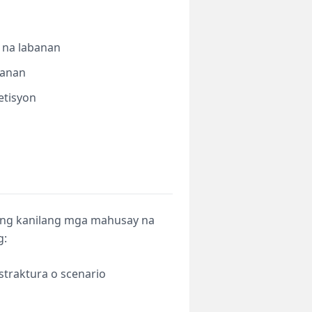
 na labanan
banan
etisyon
 ng kanilang mga mahusay na
g:
straktura o scenario