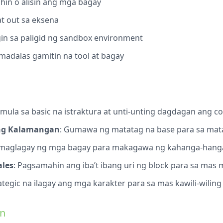
ahin o alisin ang mga bagay
t out sa eksena
gin sa paligid ng sandbox environment
 madalas gamitin na tool at bagay
imula sa basic na istraktura at unti-unting dagdagan ang c
ong Kalamangan
: Gumawa ng matatag na base para sa mata
 maglagay ng mga bagay para makagawa ng kahanga-hang
ales
: Pagsamahin ang iba’t ibang uri ng block para sa mas
rategic na ilagay ang mga karakter para sa mas kawili-wilin
an