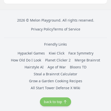
2026
©
Melon Playground
. All rights reserved.
Privacy Policy
Terms of Service
Friendly Links
Hypackel Games
Kiwi Click
Face Symmetry
How Old Do I Look
Planet Clicker 2
Merge Brainrot
Hairstyle AI
Age of War
Bloons TD
Steal a Brainrot Calculator
Grow a Garden Cooking Recipes
All Start Tower Defense X Wiki
back to top