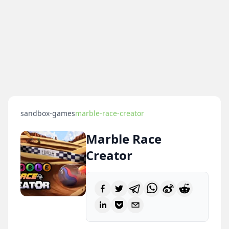
sandbox-games
marble-race-creator
Marble Race
Creator