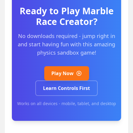
Ready to Play
Marble
Race Creator
?
No downloads required - jump right in
and start having fun with this amazing
physics sandbox game!
Play Now
Learn Controls First
Works on all devices - mobile, tablet, and desktop