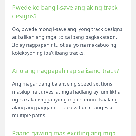
Pwede ko bang i-save ang aking track
designs?
Oo, pwede mong i-save ang iyong track designs
at balikan ang mga ito sa ibang pagkakataon.
Ito ay nagpapahintulot sa iyo na makabuo ng
koleksyon ng iba’t ibang tracks.
Ano ang nagpapahirap sa isang track?
Ang magandang balanse ng speed sections,
masikip na curves, at mga hadlang ay lumilikha
ng nakaka-engganyong mga hamon. Isaalang-
alang ang paggamit ng elevation changes at
multiple paths.
Paano gawing mas exciting ang mga