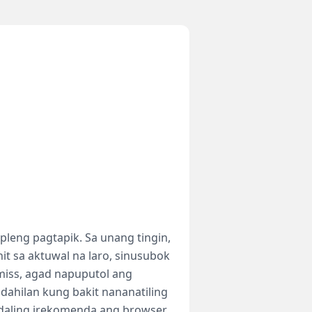
leng pagtapik. Sa unang tingin,
it sa aktuwal na laro, sinusubok
amiss, agad napuputol ang
dahilan kung bakit nananatiling
madaling irekomenda ang browser