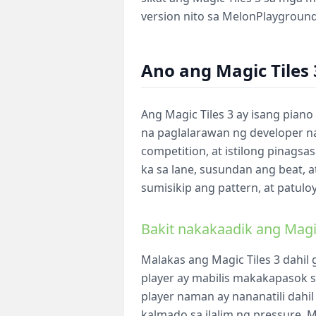
version nito sa MelonPlayground
Ano ang Magic Tiles 
Ang Magic Tiles 3 ay isang pian
na paglalarawan ng developer na 
competition, at istilong pinagsas
ka sa lane, susundan ang beat, a
sumisikip ang pattern, at patulo
Bakit nakakaadik ang Magic
Malakas ang Magic Tiles 3 dahi
player ay mabilis makakapasok s
player naman ay nananatili dahil
kalmado sa ilalim ng pressure. 