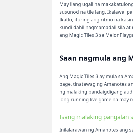
May ilang ugali na makakatulong 
susunod na tile lang. Ikalawa, p
Ikatlo, ituring ang ritmo na kasi
kundi dahil nagmamadali sila at 
ang Magic Tiles 3 sa MelonPlay
Saan nagmula ang Ma
Ang Magic Tiles 3 ay mula sa Am
page, tinatawag ng Amanotes ang
ng malaking pandaigdigang audie
long running live game na may m
Isang malaking pangalan 
Inilalarawan ng Amanotes ang sa