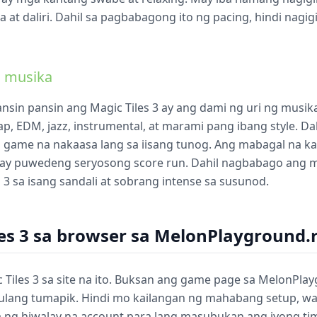
t daliri. Dahil sa pagbabagong ito ng pacing, hindi nagigin
g musika
ansin pansin ang Magic Tiles 3 ay ang dami ng uri ng musik
ap, EDM, jazz, instrumental, at marami pang ibang style. D
hm game na nakaasa lang sa iisang tunog. Ang mabagal na
k ay puwedeng seryosong score run. Dahil nagbabago ang
3 sa isang sandali at sobrang intense sa susunod.
les 3 sa browser sa MelonPlayground.
Tiles 3 sa site na ito. Buksan ang game page sa MelonPla
ulang tumapik. Hindi mo kailangan ng mahabang setup, wal
 ng hiwalay na account para lang masubukan ang iyong tim