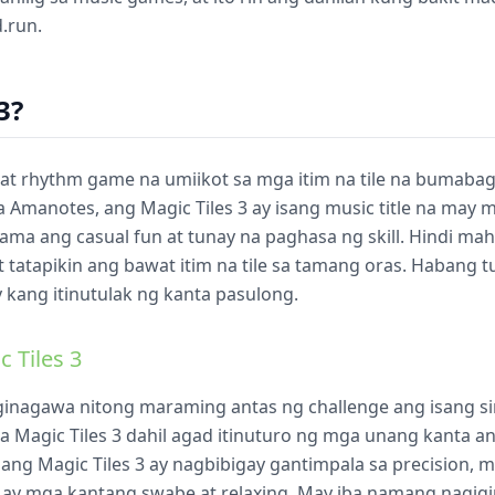
.run.
3?
o at rhythm game na umiikot sa mga itim na tile na bumabag
Amanotes, ang Magic Tiles 3 ay isang music title na may ma
ama ang casual fun at tunay na paghasa ng skill. Hindi mahi
t tatapikin ang bawat itim na tile sa tamang oras. Habang t
y kang itinutulak ng kanta pasulong.
 Tiles 3
l ginagawa nitong maraming antas ng challenge ang isang 
a Magic Tiles 3 dahil agad itinuturo ng mga unang kanta 
 ang Magic Tiles 3 ay nagbibigay gantimpala sa precision, 
May mga kantang swabe at relaxing. May iba namang nagigi