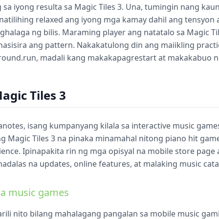
sa iyong resulta sa Magic Tiles 3. Una, tumingin nang kaun
anatilihing relaxed ang iyong mga kamay dahil ang tensyon a
nghalaga ng bilis. Maraming player ang natatalo sa Magic Til
nasisira ang pattern. Nakakatulong din ang maiikling pract
ground.run, madali kang makakapagrestart at makakabuo ng
gic Tiles 3
anotes, isang kumpanyang kilala sa interactive music games
 Magic Tiles 3 na pinaka minamahal nitong piano hit game a
nce. Ipinapakita rin ng mga opisyal na mobile store page a
adalas na updates, online features, at malaking music cata
sa music games
rili nito bilang mahalagang pangalan sa mobile music gam