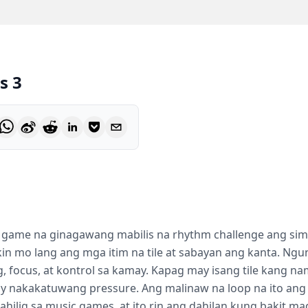
s 3
c game na ginagawang mabilis na rhythm challenge ang simp
in mo lang ang mga itim na tile at sabayan ang kanta. Ngun
g, focus, at kontrol sa kamay. Kapag may isang tile kang n
y nakakatuwang pressure. Ang malinaw na loop na ito ang 
mahilig sa music games, at ito rin ang dahilan kung bakit 