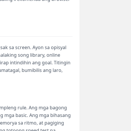
sak sa screen. Ayon sa opisyal
laking song library, online
rap intindihin ang goal. Titingin
umatagal, bumibilis ang laro,
simpleng rule. Ang mga bagong
ang mga basic. Ang mga bihasang
memorya sa ritmo, at pagiging
ng totoong speed test na