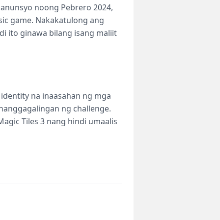
na anunsyo noong Pebrero 2024,
usic game. Nakakatulong ang
 ito ginawa bilang isang maliit
 identity na inaasahan ng mga
pinanggagalingan ng challenge.
agic Tiles 3 nang hindi umaalis