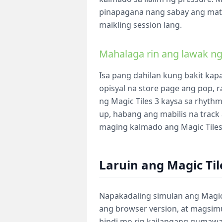
pinapagana nang sabay ang mata a
maikling session lang.
Mahalaga rin ang lawak n
Isa pang dahilan kung bakit kap
opisyal na store page ang pop, r
ng Magic Tiles 3 kaysa sa rhyt
up, habang ang mabilis na trac
maging kalmado ang Magic Tiles 
Laruin ang Magic Ti
Napakadaling simulan ang Magic 
ang browser version, at magsim
hindi mo rin kailangang gumawa