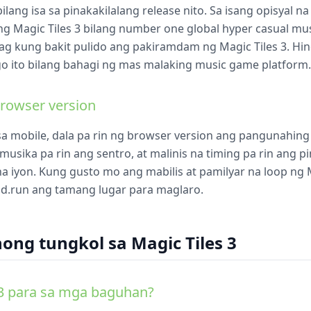
lang isa sa pinakakilalang release nito. Sa isang opisyal 
ang Magic Tiles 3 bilang number one global hyper casual m
g kung bakit pulido ang pakiramdam ng Magic Tiles 3. Hindi
 ito bilang bahagi ng mas malaking music game platform.
browser version
 sa mobile, dala pa rin ng browser version ang pangunahing
, musika pa rin ang sentro, at malinis na timing pa rin ang 
a iyon. Kung gusto mo ang mabilis at pamilyar na loop ng M
d.run ang tamang lugar para maglaro.
ng tungkol sa Magic Tiles 3
 3 para sa mga baguhan?