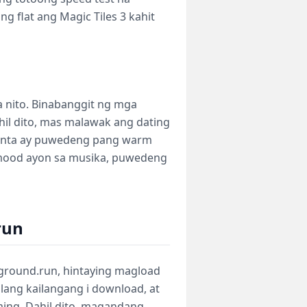
g flat ang Magic Tiles 3 kahit
a nito. Binabanggit ng mga
ahil dito, mas malawak ang dating
 kanta ay puwedeng pang warm
 mood ayon sa musika, puwedeng
run
yground.run, hintaying magload
ang kailangang i download, at
ing. Dahil dito, magandang