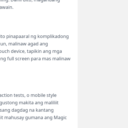
gawain.
 nito pinapaaral ng komplikadong
run, malinaw agad ang
ouch device, tapikin ang mga
 ang full screen para mas malinaw
tion tests, o mobile style
gustong makita ang maliliit
 isang dagdag na kantang
akit mahusay gumana ang Magic