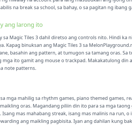
mabilis na break sa school, sa bahay, o sa pagitan ng ibang 
y ang larong ito
sa Magic Tiles 3 dahil diretso ang controls nito. Hindi ka
a. Kapag binuksan ang Magic Tiles 3 sa MelonPlayground.
lane, basahin ang pattern, at tumugon sa tamang oras. Sa t
k ang mga ito gamit ang mouse o trackpad. Makakatulong din
 note patterns.
sa mga mahilig sa rhythm games, piano themed games, reac
maikling oras. Magandang piliin din ito para sa mga taong 
 Isang mas mahabang streak, isang mas malinis na run, o
ewarding ang maikling pagbisita. Iyan ang dahilan kung b