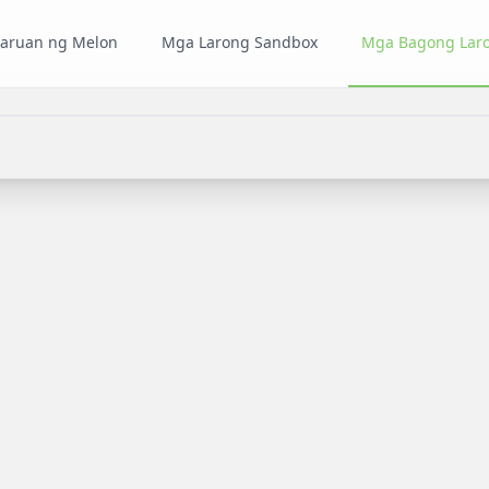
laruan ng Melon
Mga Larong Sandbox
Mga Bagong Lar