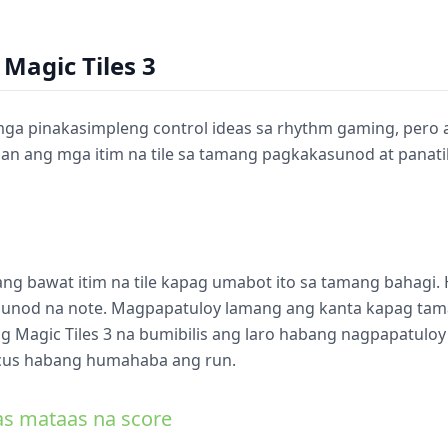
Magic Tiles 3
mga pinakasimpleng control ideas sa rhythm gaming, pero an
an ang mga itim na tile sa tamang pagkakasunod at panati
ick ang bawat itim na tile kapag umabot ito sa tamang bahag
unod na note. Magpapatuloy lamang ang kanta kapag tama
g Magic Tiles 3 na bumibilis ang laro habang nagpapatuloy 
cus habang humahaba ang run.
as mataas na score