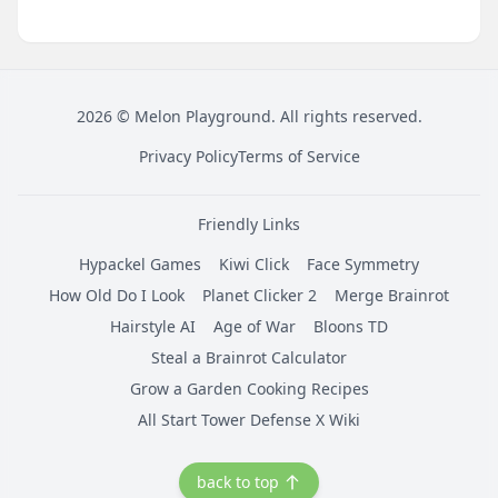
2026
©
Melon Playground
. All rights reserved.
Privacy Policy
Terms of Service
Friendly Links
Hypackel Games
Kiwi Click
Face Symmetry
How Old Do I Look
Planet Clicker 2
Merge Brainrot
Hairstyle AI
Age of War
Bloons TD
Steal a Brainrot Calculator
Grow a Garden Cooking Recipes
All Start Tower Defense X Wiki
back to top