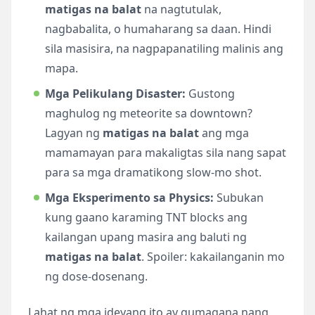
matigas na balat
na nagtutulak,
nagbabalita, o humaharang sa daan. Hindi
sila masisira, na nagpapanatiling malinis ang
mapa.
Mga Pelikulang Disaster:
Gustong
maghulog ng meteorite sa downtown?
Lagyan ng
matigas na balat
ang mga
mamamayan para makaligtas sila nang sapat
para sa mga dramatikong slow-mo shot.
Mga Eksperimento sa Physics:
Subukan
kung gaano karaming TNT blocks ang
kailangan upang masira ang baluti ng
matigas na balat
. Spoiler: kakailanganin mo
ng dose-dosenang.
Lahat ng mga ideyang ito ay gumagana nang