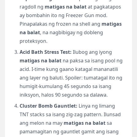
ragdoll ng
matigas na balat
at pagkatapos
ay bombahin ito ng Freezer Gun mod.
Pinapalakas ng frozen na shell ang
matigas
na balat
, na nagbibigay ng dobleng
proteksyon.
Acid Bath Stress Test:
Ilubog ang iyong
matigas na balat
na paksa sa isang pool ng
acid. I-time kung gaano katagal mananatili
ang layer ng baluti. Spoiler: tumatagal ito ng
humigit-kumulang 45 segundo sa isang
iniksyon, halos 90 segundo sa dalawa.
Cluster Bomb Gauntlet:
Linya ng limang
TNT stacks sa isang zig-zag pattern. Ilunsad
ang melon na may
matigas na balat
sa
pamamagitan ng gauntlet gamit ang isang