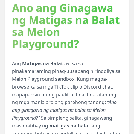
Ano ang Ginagawa
ng
Matigas na Balat
sa
Melon
Playground
?
Ang
Matigas na Balat
ay isa sa
pinakamaraming pinag-uusapang hiringgilya sa
Melon Playground sandbox. Kung magba-
browse ka sa mga TikTok clip o Discord chat,
mapapansin mong paulit-ulit na itinatatanong
ng mga manlalaro ang parehong tanong:
“Ano
ang ginagawa ng matigas na balat sa Melon
Playground?”
Sa simpleng salita, ginagawang
mas matibay ng
matigas na balat
ang
anumang buhay na ragdoll, na pinahihintulutan