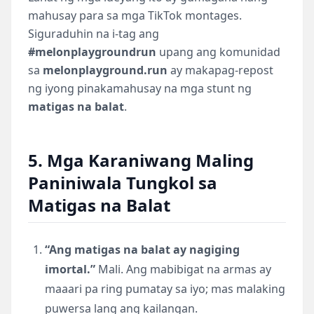
mahusay para sa mga TikTok montages.
Siguraduhin na i-tag ang
#melonplaygroundrun
upang ang komunidad
sa
melonplayground.run
ay makapag-repost
ng iyong pinakamahusay na mga stunt ng
matigas na balat
.
5. Mga Karaniwang Maling
Paniniwala Tungkol sa
Matigas na Balat
“Ang matigas na balat ay nagiging
imortal.”
Mali. Ang mabibigat na armas ay
maaari pa ring pumatay sa iyo; mas malaking
puwersa lang ang kailangan.