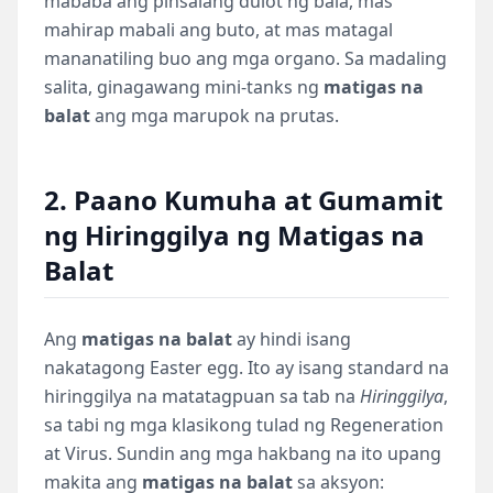
mababa ang pinsalang dulot ng bala, mas
mahirap mabali ang buto, at mas matagal
mananatiling buo ang mga organo. Sa madaling
salita, ginagawang mini-tanks ng
matigas na
balat
ang mga marupok na prutas.
2. Paano Kumuha at Gumamit
ng Hiringgilya ng Matigas na
Balat
Ang
matigas na balat
ay hindi isang
nakatagong Easter egg. Ito ay isang standard na
hiringgilya na matatagpuan sa tab na
Hiringgilya
,
sa tabi ng mga klasikong tulad ng Regeneration
at Virus. Sundin ang mga hakbang na ito upang
makita ang
matigas na balat
sa aksyon: