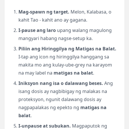
Mag-spawn ng target.
Melon, Kalabasa, o
kahit Tao - kahit ano ay gagana.
I-pause ang laro
upang walang magulong
mangyari habang nagse-setup ka.
Piliin ang Hiringgilya ng Matigas na Balat.
I-tap ang icon ng hiringgilya hanggang sa
makita mo ang kulay-ube-grey na karayom
na may label na
matigas na balat
.
Iniksyon nang isa o dalawang beses.
Ang
isang dosis ay nagbibigay ng malakas na
proteksyon, ngunit dalawang dosis ay
nagpapalakas ng epekto ng
matigas na
balat
.
I-unpause at subukan.
Magpaputok ng