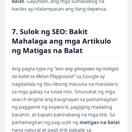
balat
. Gayundin, ang mga sumasabog na
bariles ay nilalampasan ang ilang depensa.
7. Sulok ng SEO: Bakit
Mahalaga ang mga Artikulo
ng Matigas na Balat
Ang pagta-type ng
“ano ang ginagawa ng matigas
na balat sa Melon Playground”
sa Google ay
nagdadala ng libu-libong mausisa na manlalaro
sa mga gabay na tulad nito. Sinusukat ng mga
search engine ang kaugnayan sa pamamagitan
ng paggamit ng keyword, pagiging madaling
basahin, at kapaki-pakinabang na mga link. Sa
pamamagitan ng pag-uulit ng
matigas na balat
nang natural at pagli-link pabalik sa