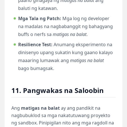
paano ginagaya ng
matigas na balat
ang
baluti ng katawan.
Mga Tala ng Patch:
Mga log ng developer
na madalas na nagbabanggit ng bahagyang
buffs o nerfs sa
matigas na balat
.
Resilience Test:
Anumang eksperimento na
dinisenyo upang sukatin kung gaano kalayo
maaaring lumawak ang
matigas na balat
bago bumagsak.
11. Pangwakas na Saloobin
Ang
matigas na balat
ay ang pandikit na
nagbubuklod sa mga nakatutuwang proyekto
ng sandbox. Pinipigilan nito ang mga ragdoll na