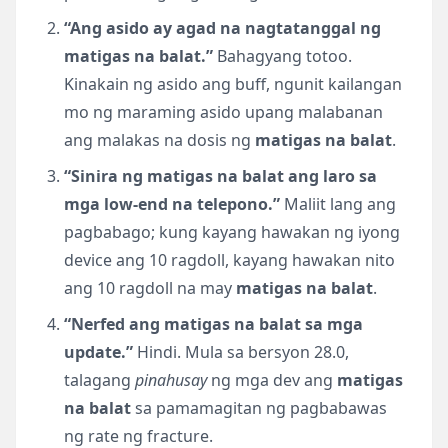
“Ang asido ay agad na nagtatanggal ng
matigas na balat.”
Bahagyang totoo.
Kinakain ng asido ang buff, ngunit kailangan
mo ng maraming asido upang malabanan
ang malakas na dosis ng
matigas na balat
.
“Sinira ng matigas na balat ang laro sa
mga low-end na telepono.”
Maliit lang ang
pagbabago; kung kayang hawakan ng iyong
device ang 10 ragdoll, kayang hawakan nito
ang 10 ragdoll na may
matigas na balat
.
“Nerfed ang matigas na balat sa mga
update.”
Hindi. Mula sa bersyon 28.0,
talagang
pinahusay
ng mga dev ang
matigas
na balat
sa pamamagitan ng pagbabawas
ng rate ng fracture.