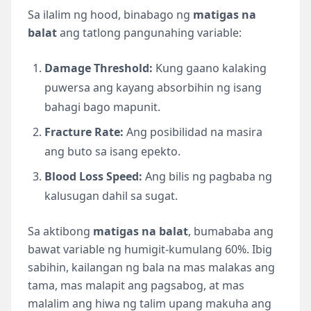
Sa ilalim ng hood, binabago ng
matigas na
balat
ang tatlong pangunahing variable:
Damage Threshold:
Kung gaano kalaking
puwersa ang kayang absorbihin ng isang
bahagi bago mapunit.
Fracture Rate:
Ang posibilidad na masira
ang buto sa isang epekto.
Blood Loss Speed:
Ang bilis ng pagbaba ng
kalusugan dahil sa sugat.
Sa aktibong
matigas na balat
, bumababa ang
bawat variable ng humigit-kumulang 60%. Ibig
sabihin, kailangan ng bala na mas malakas ang
tama, mas malapit ang pagsabog, at mas
malalim ang hiwa ng talim upang makuha ang