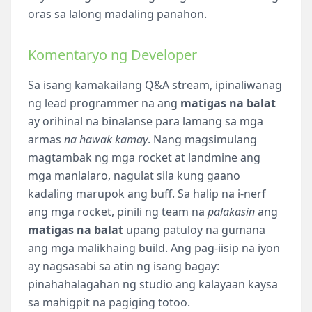
oras sa lalong madaling panahon.
Komentaryo ng Developer
Sa isang kamakailang Q&A stream, ipinaliwanag
ng lead programmer na ang
matigas na balat
ay orihinal na binalanse para lamang sa mga
armas
na hawak kamay
. Nang magsimulang
magtambak ng mga rocket at landmine ang
mga manlalaro, nagulat sila kung gaano
kadaling marupok ang buff. Sa halip na i-nerf
ang mga rocket, pinili ng team na
palakasin
ang
matigas na balat
upang patuloy na gumana
ang mga malikhaing build. Ang pag-iisip na iyon
ay nagsasabi sa atin ng isang bagay:
pinahahalagahan ng studio ang kalayaan kaysa
sa mahigpit na pagiging totoo.