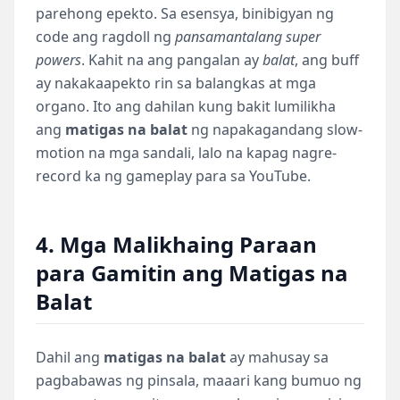
parehong epekto. Sa esensya, binibigyan ng
code ang ragdoll ng
pansamantalang super
powers
. Kahit na ang pangalan ay
balat
, ang buff
ay nakakaapekto rin sa balangkas at mga
organo. Ito ang dahilan kung bakit lumilikha
ang
matigas na balat
ng napakagandang slow-
motion na mga sandali, lalo na kapag nagre-
record ka ng gameplay para sa YouTube.
4. Mga Malikhaing Paraan
para Gamitin ang Matigas na
Balat
Dahil ang
matigas na balat
ay mahusay sa
pagbabawas ng pinsala, maaari kang bumuo ng