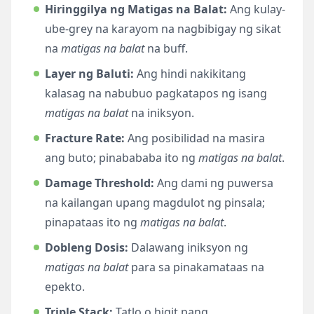
Hiringgilya ng Matigas na Balat:
Ang kulay-
ube-grey na karayom na nagbibigay ng sikat
na
matigas na balat
na buff.
Layer ng Baluti:
Ang hindi nakikitang
kalasag na nabubuo pagkatapos ng isang
matigas na balat
na iniksyon.
Fracture Rate:
Ang posibilidad na masira
ang buto; pinabababa ito ng
matigas na balat
.
Damage Threshold:
Ang dami ng puwersa
na kailangan upang magdulot ng pinsala;
pinapataas ito ng
matigas na balat
.
Dobleng Dosis:
Dalawang iniksyon ng
matigas na balat
para sa pinakamataas na
epekto.
Triple Stack:
Tatlo o higit pang