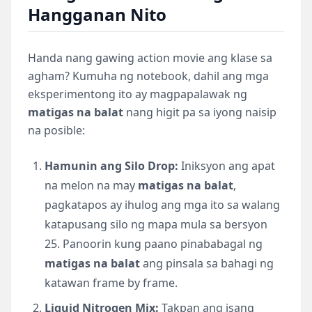
Hangganan Nito
Handa nang gawing action movie ang klase sa
agham? Kumuha ng notebook, dahil ang mga
eksperimentong ito ay magpapalawak ng
matigas na balat
nang higit pa sa iyong naisip
na posible:
Hamunin ang Silo Drop:
Iniksyon ang apat
na melon na may
matigas na balat
,
pagkatapos ay ihulog ang mga ito sa walang
katapusang silo ng mapa mula sa bersyon
25. Panoorin kung paano pinababagal ng
matigas na balat
ang pinsala sa bahagi ng
katawan frame by frame.
Liquid Nitrogen Mix:
Takpan ang isang