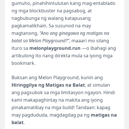
gumuho, pinahihintulutan kang mag-entablado
ng mga blockbuster na pagsabog, at
nagbubunga ng walang katapusang
pagkamalikhain. Sa susunod na may
magtanong,
“Ano ang ginagawa ng matigas na
balat sa Melon Playground?”
, maaari mo silang
ituro sa
melonplayground.run
—o ibahagi ang
artikulong ito nang direkta mula sa iyong mga
bookmark.
Buksan ang Melon Playground, kunin ang
Hiringgilya ng Matigas na Balat
, at simulan
ang pagsubok sa mga limitasyon ngayon. Hindi
kami makapaghintay na makita ang iyong
pinakamatibay na mga build! Tandaan: kapag
may pagdududa, magdagdag pa ng
matigas na
balat
.