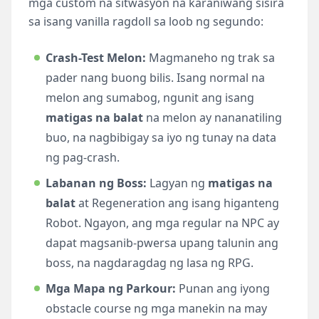
mga custom na sitwasyon na karaniwang sisira
sa isang vanilla ragdoll sa loob ng segundo:
Crash-Test Melon:
Magmaneho ng trak sa
pader nang buong bilis. Isang normal na
melon ang sumabog, ngunit ang isang
matigas na balat
na melon ay nananatiling
buo, na nagbibigay sa iyo ng tunay na data
ng pag-crash.
Labanan ng Boss:
Lagyan ng
matigas na
balat
at Regeneration ang isang higanteng
Robot. Ngayon, ang mga regular na NPC ay
dapat magsanib-pwersa upang talunin ang
boss, na nagdaragdag ng lasa ng RPG.
Mga Mapa ng Parkour:
Punan ang iyong
obstacle course ng mga manekin na may