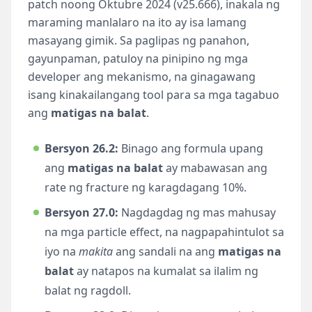
patch noong Oktubre 2024 (v25.666), inakala ng
maraming manlalaro na ito ay isa lamang
masayang gimik. Sa paglipas ng panahon,
gayunpaman, patuloy na pinipino ng mga
developer ang mekanismo, na ginagawang
isang kinakailangang tool para sa mga tagabuo
ang
matigas na balat
.
Bersyon 26.2:
Binago ang formula upang
ang
matigas na balat
ay mabawasan ang
rate ng fracture ng karagdagang 10%.
Bersyon 27.0:
Nagdagdag ng mas mahusay
na mga particle effect, na nagpapahintulot sa
iyo na
makita
ang sandali na ang
matigas na
balat
ay natapos na kumalat sa ilalim ng
balat ng ragdoll.