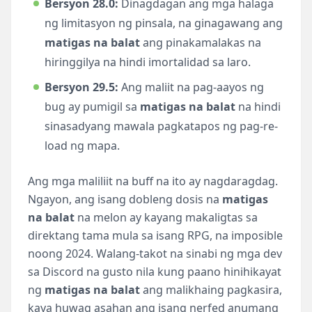
Bersyon 28.0:
Dinagdagan ang mga halaga
ng limitasyon ng pinsala, na ginagawang ang
matigas na balat
ang pinakamalakas na
hiringgilya na hindi imortalidad sa laro.
Bersyon 29.5:
Ang maliit na pag-aayos ng
bug ay pumigil sa
matigas na balat
na hindi
sinasadyang mawala pagkatapos ng pag-re-
load ng mapa.
Ang mga maliliit na buff na ito ay nagdaragdag.
Ngayon, ang isang dobleng dosis na
matigas
na balat
na melon ay kayang makaligtas sa
direktang tama mula sa isang RPG, na imposible
noong 2024. Walang-takot na sinabi ng mga dev
sa Discord na gusto nila kung paano hinihikayat
ng
matigas na balat
ang malikhaing pagkasira,
kaya huwag asahan ang isang nerfed anumang