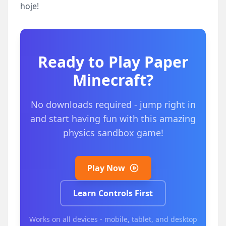
hoje!
Ready to Play
Paper
Minecraft
?
No downloads required - jump right in
and start having fun with this amazing
physics sandbox game!
Play Now
Learn Controls First
Works on all devices - mobile, tablet, and desktop