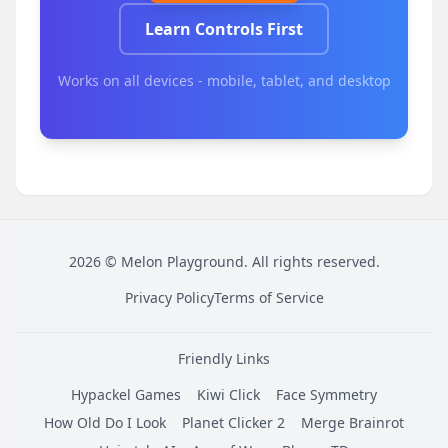
Learn Controls First
Works on all devices - mobile, tablet, and desktop
2026
©
Melon Playground
. All rights reserved.
Privacy Policy
Terms of Service
Friendly Links
Hypackel Games
Kiwi Click
Face Symmetry
How Old Do I Look
Planet Clicker 2
Merge Brainrot