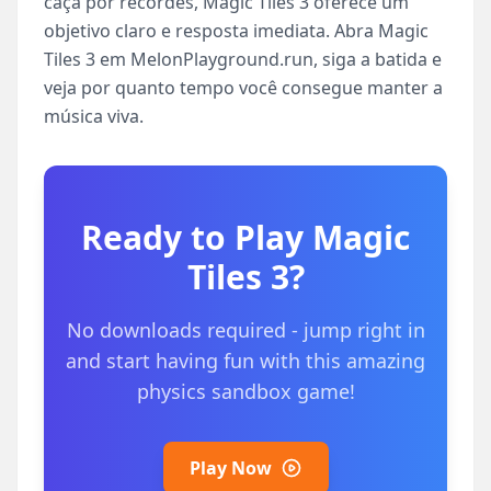
caça por recordes, Magic Tiles 3 oferece um
objetivo claro e resposta imediata. Abra Magic
Tiles 3 em MelonPlayground.run, siga a batida e
veja por quanto tempo você consegue manter a
música viva.
Ready to Play
Magic
Tiles 3
?
No downloads required - jump right in
and start having fun with this amazing
physics sandbox game!
Play Now