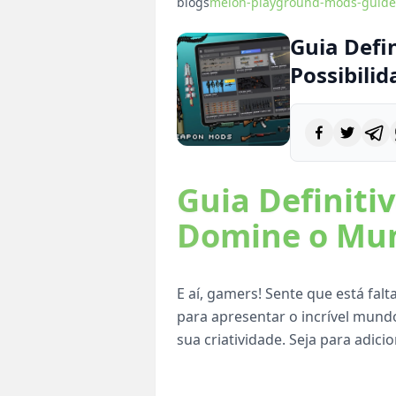
blogs
melon-playground-mods-guide
Guia Defi
Possibilid
Guia Definiti
Domine o Mun
E aí, gamers! Sente que está fal
para apresentar o incrível mund
sua criatividade. Seja para adic