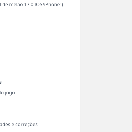
 de melão 17.0 IOS/iPhone”)
s
do jogo
ades e correções