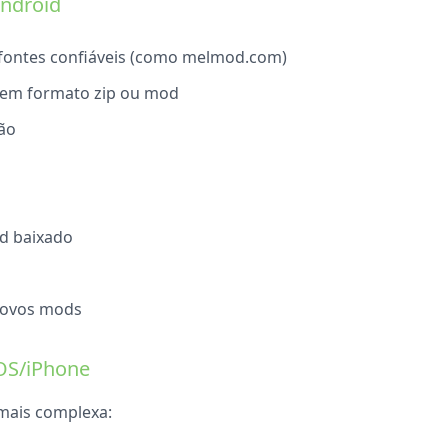
Android
 fontes confiáveis (como melmod.com)
 em formato zip ou mod
lão
d baixado
 novos mods
iOS/iPhone
mais complexa: