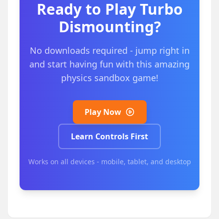
Ready to Play
Turbo
Dismounting
?
No downloads required - jump right in
and start having fun with this amazing
physics sandbox game!
Play Now
Learn Controls First
Works on all devices - mobile, tablet, and desktop