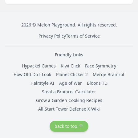
2026
©
Melon Playground
. All rights reserved.
Privacy Policy
Terms of Service
Friendly Links
Hypackel Games
Kiwi Click
Face Symmetry
How Old Do I Look
Planet Clicker 2
Merge Brainrot
Hairstyle AI
Age of War
Bloons TD
Steal a Brainrot Calculator
Grow a Garden Cooking Recipes
All Start Tower Defense X Wiki
back to top