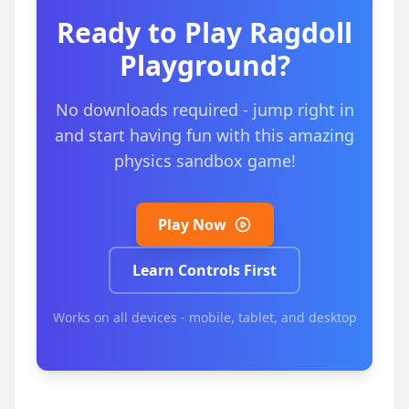
Ready to Play
Ragdoll
Playground
?
No downloads required - jump right in
and start having fun with this amazing
physics sandbox game!
Play Now
Learn Controls First
Works on all devices - mobile, tablet, and desktop